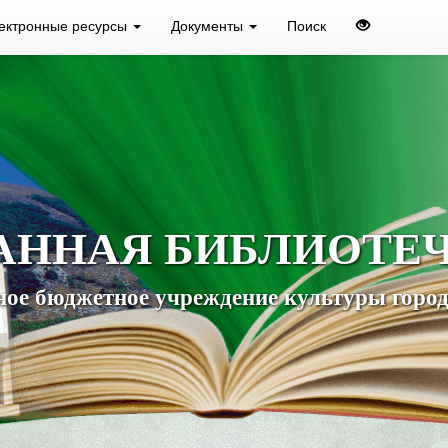
ектронные ресурсы
Документы
Поиск
АННАЯ БИБЛИОТЕ
ое бюджетное учреждение культуры город