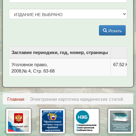
Искать
Заглавие периодики, год, номер, страницы
Б
Уголовное право,
67.52 Кри
2008,№ 4, Стр. 63-68
Главная
Электронная картотека юридических статей