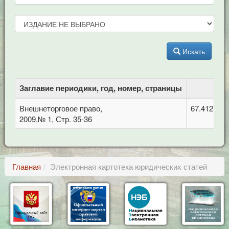
Искать
Заглавие периодики, год, номер, страницы
Внешнеторговое право,
67.412 Ме
2009,№ 1, Стр. 35-36
Главная
Электронная картотека юридических статей