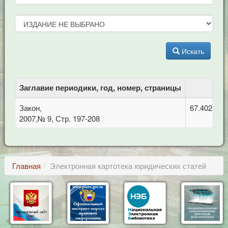
Искать
Заглавие периодики, год, номер, страницы
Закон,
67.402 Фи
2007,№ 9, Стр. 197-208
Главная
Электронная картотека юридических статей