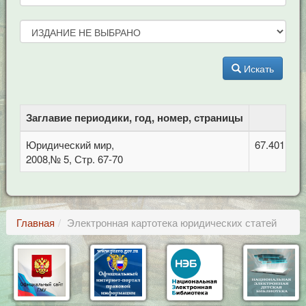
Искать
Заглавие периодики, год, номер, страницы
Юридический мир,
67.401.212
2008,№ 5, Стр. 67-70
Главная
Электронная картотека юридических статей