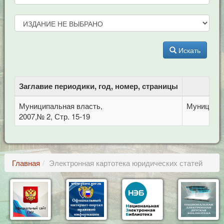
Искать
Заглавие периодики, год, номер, страницы
Б
Муниципальная власть,
Муниципал
2007,№ 2, Стр. 15-19
Главная
Электронная картотека юридических статей