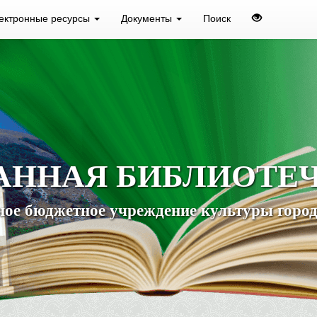
ектронные ресурсы
Документы
Поиск
АННАЯ БИБЛИОТЕ
ое бюджетное учреждение культуры город