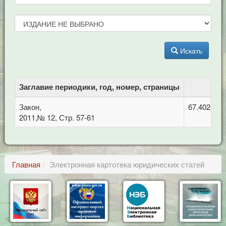
Искать
Заглавие периодики, год, номер, страницы
Закон,
67.402 Фи
2011,№ 12, Стр. 57-61
Главная
Электронная картотека юридических статей