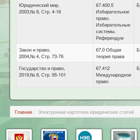
Юридический мир,
67.400.5
Б
2003,№ 8, Стр. 4-16
Избирательное
право.
Избирательные
системы.
Референдум
Закон и право,
67.0 Общая
Б
2004,№ 4, Стр. 73-76
теория права
Государство и право,
67.412
Б
2019,№ 8, Стр. 95-101
Международное
право
Главная
Электронная картотека юридических статей