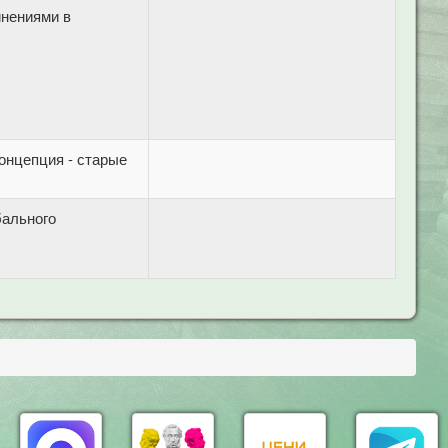
инениями в
концепция - старые
бального