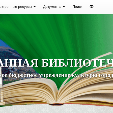
ектронные ресурсы
Документы
Поиск
АННАЯ БИБЛИОТЕ
ое бюджетное учреждение культуры город