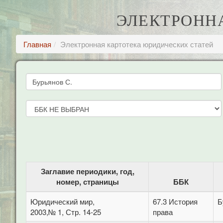
ЭЛЕКТРОНН
Главная
Электронная картотека юридических статей
Заглавие периодики, год,
номер, страницы
ББК
Юридический мир,
67.3 История
Б
2003,№ 1, Стр. 14-25
права