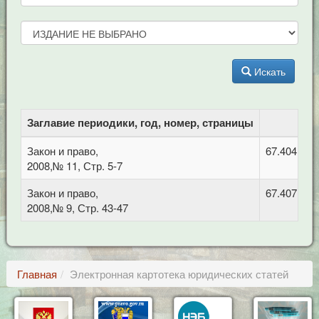
Искать
Заглавие периодики, год, номер, страницы
Закон и право,
67.404.2 
2008,№ 11, Стр. 5-7
Закон и право,
67.407 Зем
2008,№ 9, Стр. 43-47
Главная
Электронная картотека юридических статей