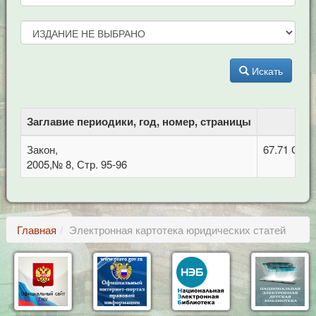
Искать
Заглавие периодики, год, номер, страницы
Закон,
67.71 Суд
2005,№ 8, Стр. 95-96
Главная
Электронная картотека юридических статей