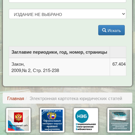
Искать
Заглавие периодики, год, номер, страницы
Закон,
67.404 Гра
2009,№ 2, Стр. 215-238
Главная
Электронная картотека юридических статей