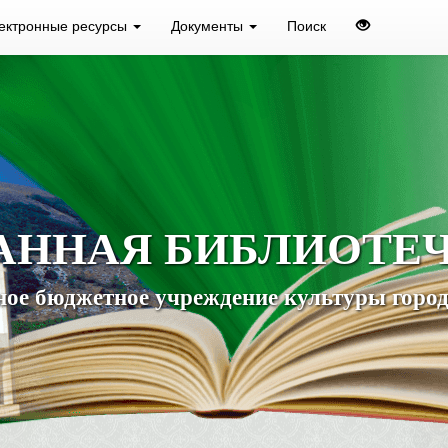
ектронные ресурсы
Документы
Поиск
АННАЯ БИБЛИОТЕ
ое бюджетное учреждение культуры город