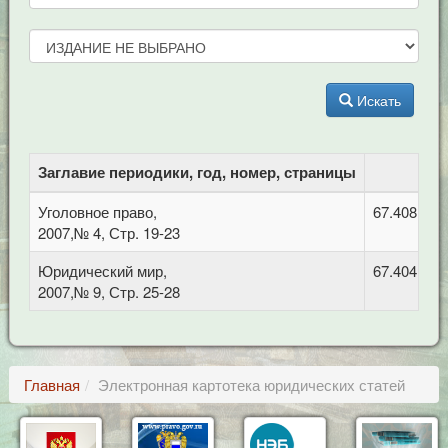
Искать
Заглавие периодики, год, номер, страницы
Уголовное право,
67.408 Уго
2007,№ 4, Стр. 19-23
Юридический мир,
67.404 Гра
2007,№ 9, Стр. 25-28
Главная
Электронная картотека юридических статей