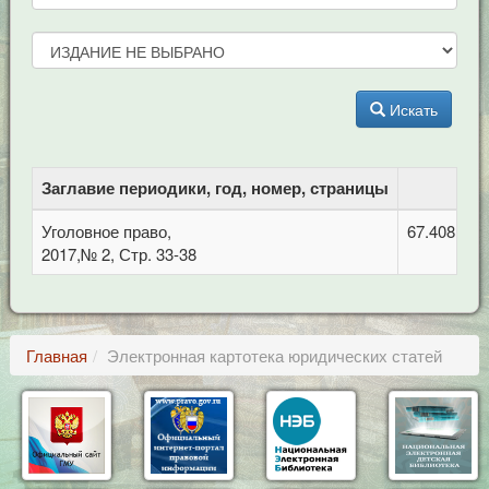
Искать
Заглавие периодики, год, номер, страницы
Уголовное право,
67.408 Уго
2017,№ 2, Стр. 33-38
Главная
Электронная картотека юридических статей