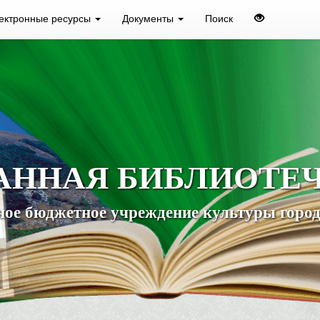
ектронные ресурсы
Документы
Поиск
АННАЯ БИБЛИОТЕ
ое бюджетное учреждение культуры город