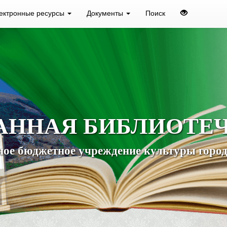
ектронные ресурсы
Документы
Поиск
АННАЯ БИБЛИОТЕ
ое бюджетное учреждение культуры город