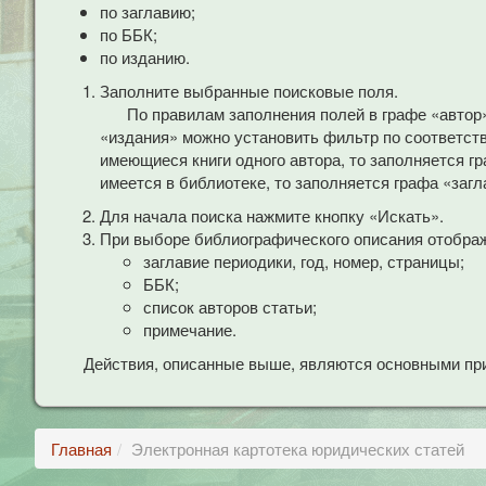
по заглавию;
по ББК;
по изданию.
Заполните выбранные поисковые поля.
По правилам заполнения полей в графе «автор
«издания» можно установить фильтр по соответст
имеющиеся книги одного автора, то заполняется гр
имеется в библиотеке, то заполняется графа «загл
Для начала поиска нажмите кнопку «Искать».
При выборе библиографического описания отобра
заглавие периодики, год, номер, страницы;
ББК;
список авторов статьи;
примечание.
Действия, описанные выше, являются основными при
Главная
Электронная картотека юридических статей