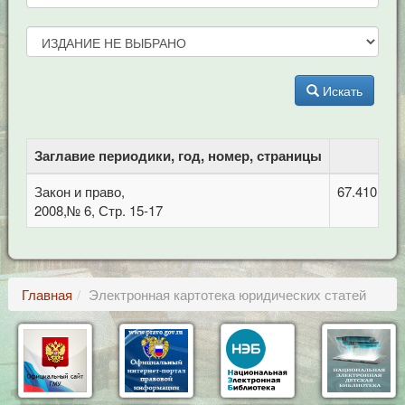
Искать
Заглавие периодики, год, номер, страницы
Закон и право,
67.410 Гр
2008,№ 6, Стр. 15-17
Главная
Электронная картотека юридических статей