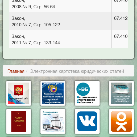
2008,№ 9, Стр. 56-64
Закон,
67.412.2 
2010,№ 7, Стр. 105-122
Закон,
67.410 Гр
2011,№ 7, Стр. 133-144
Главная
Электронная картотека юридических статей