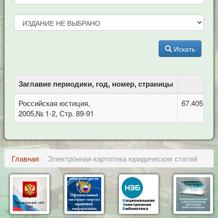
Искать
Заглавие периодики, год, номер, страницы
Российская юстиция,
67.405 Тру
2005,№ 1-2, Стр. 89-91
Главная
Электронная картотека юридических статей