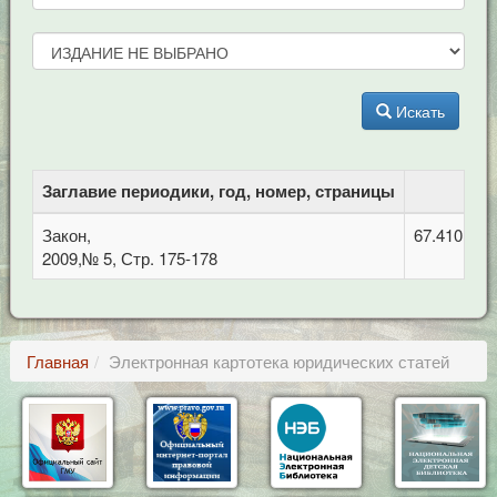
Искать
Заглавие периодики, год, номер, страницы
Закон,
67.410 Гр
2009,№ 5, Стр. 175-178
Главная
Электронная картотека юридических статей