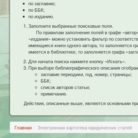
по заглавию;
по ББК;
по изданию.
Заполните выбранные поисковые поля.
По правилам заполнения полей в графе «автор
«издания» можно установить фильтр по соответст
имеющиеся книги одного автора, то заполняется гр
имеется в библиотеке, то заполняется графа «загл
Для начала поиска нажмите кнопку «Искать».
При выборе библиографического описания отобра
заглавие периодики, год, номер, страницы;
ББК;
список авторов статьи;
примечание.
Действия, описанные выше, являются основными при
Главная
Электронная картотека юридических статей