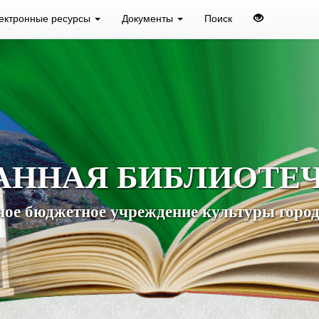
ектронные ресурсы
Документы
Поиск
АННАЯ БИБЛИОТЕ
ое бюджетное учреждение культуры город