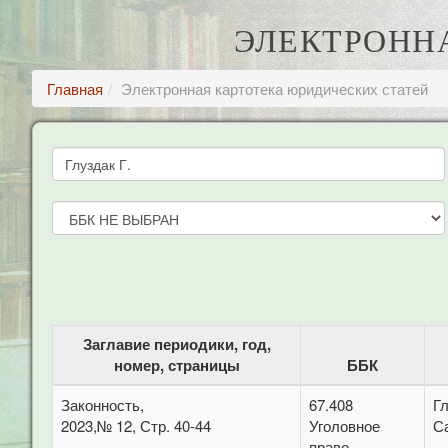
ЭЛЕКТРОНН
Главная
Электронная картотека юридических статей
Заглавие периодики, год,
номер, страницы
ББК
Законность,
67.408
Гл
2023,№ 12, Стр. 40-44
Уголовное
С
право