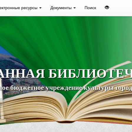
ектронные ресурсы
Документы
Поиск
АННАЯ БИБЛИОТЕ
ое бюджетное учреждение культуры город