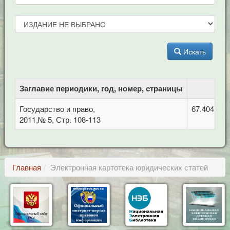
Искать
Заглавие периодики, год, номер, страницы
Государство и право,
67.404.4 
2011,№ 5, Стр. 108-113
Главная
Электронная картотека юридических статей