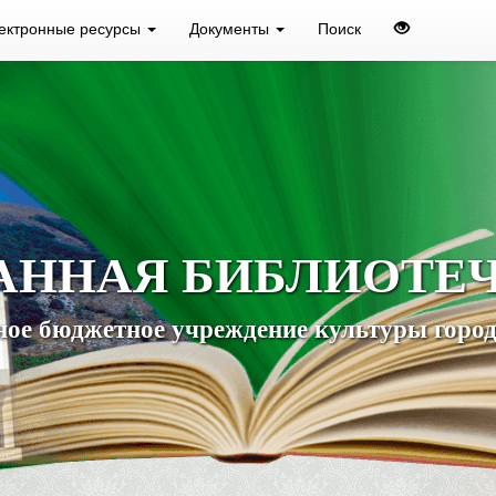
ектронные ресурсы
Документы
Поиск
АННАЯ БИБЛИОТЕ
ое бюджетное учреждение культуры город