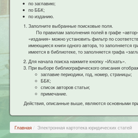
по заглавию;
по ББК;
по изданию.
Заполните выбранные поисковые поля.
По правилам заполнения полей в графе «автор
«издания» можно установить фильтр по соответст
имеющиеся книги одного автора, то заполняется гр
имеется в библиотеке, то заполняется графа «загл
Для начала поиска нажмите кнопку «Искать».
При выборе библиографического описания отобра
заглавие периодики, год, номер, страницы;
ББК;
список авторов статьи;
примечание.
Действия, описанные выше, являются основными при
Главная
Электронная картотека юридических статей