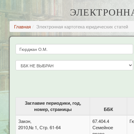
ЭЛЕКТРОНН
Главная
Электронная картотека юридических статей
Заглавие периодики, год,
номер, страницы
ББК
Закон,
67.404.4
Г
2010,№ 1, Стр. 61-64
Семейное
право