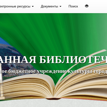
ектронные ресурсы
Документы
Поиск
АННАЯ БИБЛИОТЕ
ое бюджетное учреждение культуры город