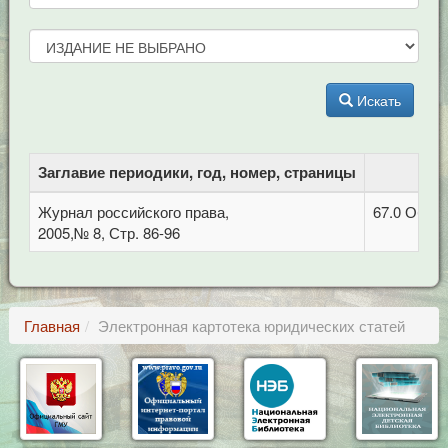
Искать
Заглавие периодики, год, номер, страницы
Журнал российского права,
67.0 Обща
2005,№ 8, Стр. 86-96
Главная
Электронная картотека юридических статей