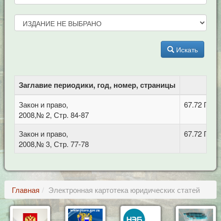
Искать
Заглавие периодики, год, номер, страницы
ББ
Закон и право,
67.72 Про
2008,№ 2, Стр. 84-87
Закон и право,
67.72 Про
2008,№ 3, Стр. 77-78
Главная
Электронная картотека юридических статей