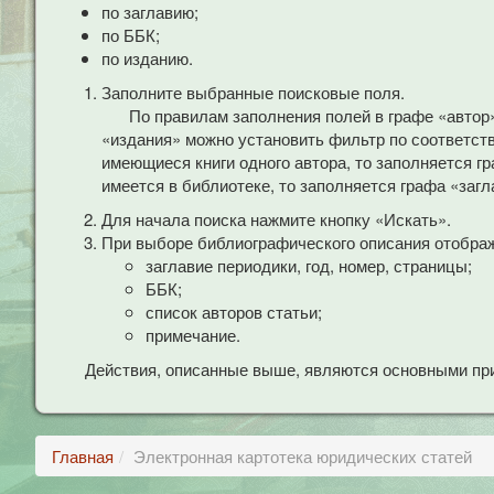
по заглавию;
по ББК;
по изданию.
Заполните выбранные поисковые поля.
По правилам заполнения полей в графе «автор
«издания» можно установить фильтр по соответст
имеющиеся книги одного автора, то заполняется гр
имеется в библиотеке, то заполняется графа «загл
Для начала поиска нажмите кнопку «Искать».
При выборе библиографического описания отобра
заглавие периодики, год, номер, страницы;
ББК;
список авторов статьи;
примечание.
Действия, описанные выше, являются основными при
Главная
Электронная картотека юридических статей