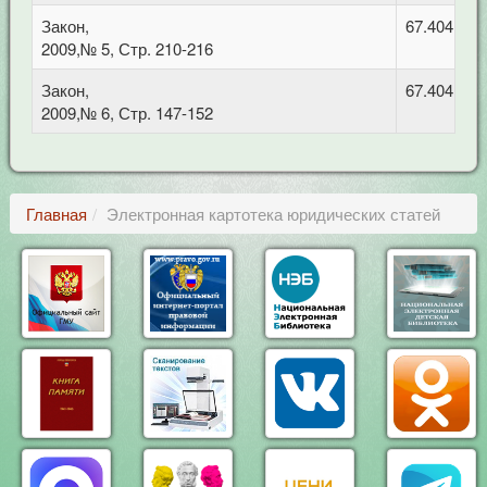
Закон,
67.404 Гра
2009,№ 5, Стр. 210-216
Закон,
67.404 Гра
2009,№ 6, Стр. 147-152
Главная
Электронная картотека юридических статей