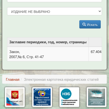
Искать
Заглавие периодики, год, номер, страницы
Закон,
67.404.2 
2007,№ 6, Стр. 41-47
Главная
Электронная картотека юридических статей