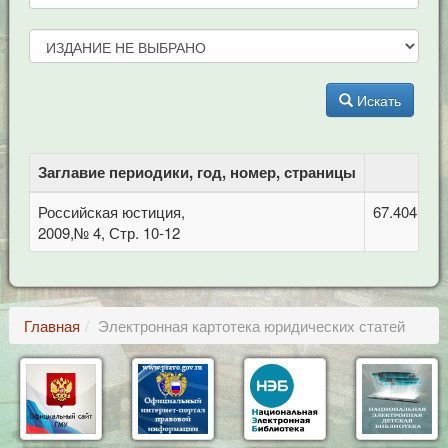
Искать
Заглавие периодики, год, номер, страницы
Российская юстиция,
67.404 Гра
2009,№ 4, Стр. 10-12
Главная
Электронная картотека юридических статей