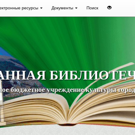
ектронные ресурсы
Документы
Поиск
АННАЯ БИБЛИОТЕ
ое бюджетное учреждение культуры город