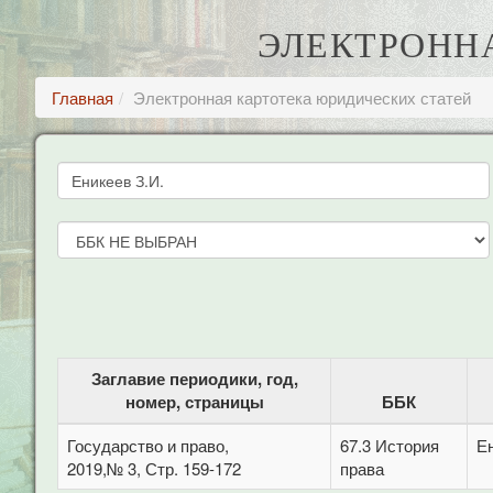
ЭЛЕКТРОНН
Главная
Электронная картотека юридических статей
Заглавие периодики, год,
номер, страницы
ББК
Государство и право,
67.3 История
Ен
2019,№ 3, Стр. 159-172
права