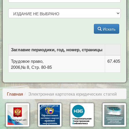
Искать
Заглавие периодики, год, номер, страницы
Трудовое право,
67.405 Тру
2006,№ 8, Стр. 80-85
Главная
Электронная картотека юридических статей