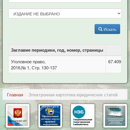
Искать
Заглавие периодики, год, номер, страницы
Уголовное право,
67.409 Ис
2016,№ 1, Стр. 130-137
Главная
Электронная картотека юридических статей