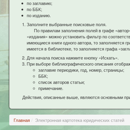
по заглавию;
по ББК;
по изданию.
Заполните выбранные поисковые поля.
По правилам заполнения полей в графе «автор
«издания» можно установить фильтр по соответст
имеющиеся книги одного автора, то заполняется гр
имеется в библиотеке, то заполняется графа «загл
Для начала поиска нажмите кнопку «Искать».
При выборе библиографического описания отобра
заглавие периодики, год, номер, страницы;
ББК;
список авторов статьи;
примечание.
Действия, описанные выше, являются основными при
Главная
Электронная картотека юридических статей