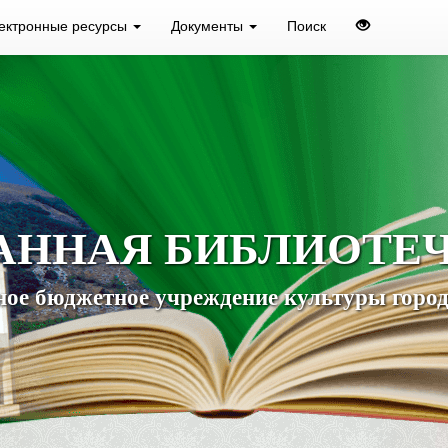
ектронные ресурсы
Документы
Поиск
АННАЯ БИБЛИОТЕ
ое бюджетное учреждение культуры город