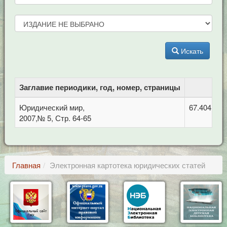
Искать
Заглавие периодики, год, номер, страницы
Юридический мир,
67.404.1 П
2007,№ 5, Стр. 64-65
Главная
Электронная картотека юридических статей