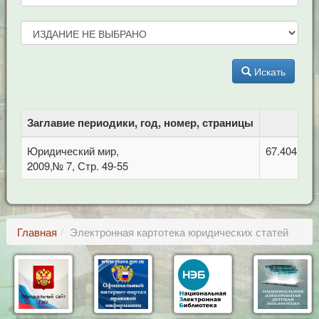
Искать
Заглавие периодики, год, номер, страницы
Юридический мир,
67.404.3 
2009,№ 7, Стр. 49-55
Главная
Электронная картотека юридических статей