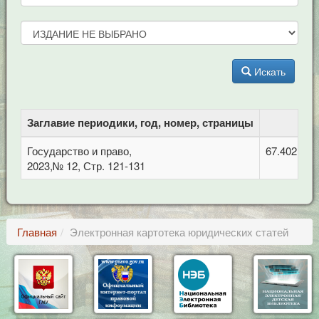
Искать
Заглавие периодики, год, номер, страницы
Государство и право,
67.402 Фи
2023,№ 12, Стр. 121-131
Главная
Электронная картотека юридических статей