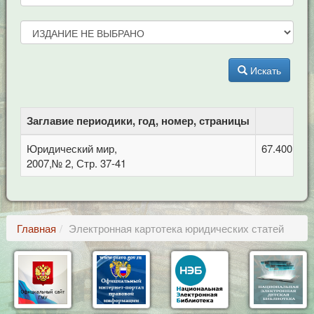
Искать
Заглавие периодики, год, номер, страницы
Юридический мир,
67.400 Ко
2007,№ 2, Стр. 37-41
Главная
Электронная картотека юридических статей