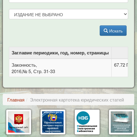
Искать
Заглавие периодики, год, номер, страницы
ББ
Законность,
67.72 Про
2016,№ 5, Стр. 31-33
Главная
Электронная картотека юридических статей