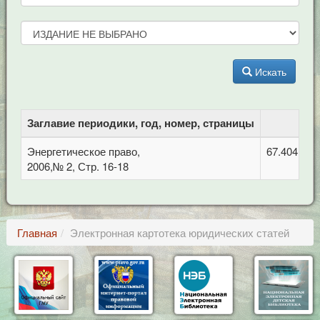
Искать
Заглавие периодики, год, номер, страницы
Энергетическое право,
67.404.2 
2006,№ 2, Стр. 16-18
Главная
Электронная картотека юридических статей