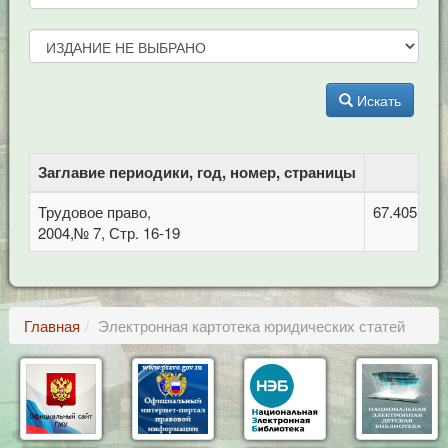
Искать
Заглавие периодики, год, номер, страницы
Трудовое право,
67.405 Тру
2004,№ 7, Стр. 16-19
Главная
Электронная картотека юридических статей