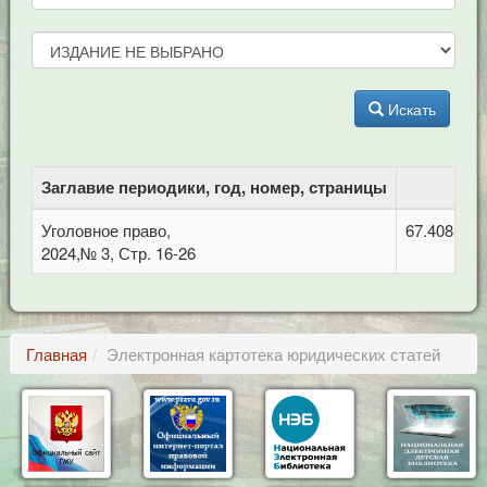
Искать
Заглавие периодики, год, номер, страницы
Уголовное право,
67.408 Уго
2024,№ 3, Стр. 16-26
Главная
Электронная картотека юридических статей