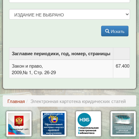
Искать
Заглавие периодики, год, номер, страницы
Закон и право,
67.400.7 П
2009,№ 1, Стр. 26-29
Главная
Электронная картотека юридических статей