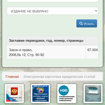
Искать
Заглавие периодики, год, номер, страницы
Закон и право,
67.404 Гра
2006,№ 12, Стр. 90-92
Главная
Электронная картотека юридических статей