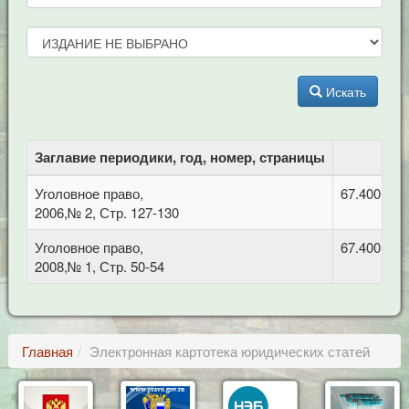
Искать
Заглавие периодики, год, номер, страницы
Уголовное право,
67.400.5 
2006,№ 2, Стр. 127-130
Уголовное право,
67.400.5 
2008,№ 1, Стр. 50-54
Главная
Электронная картотека юридических статей