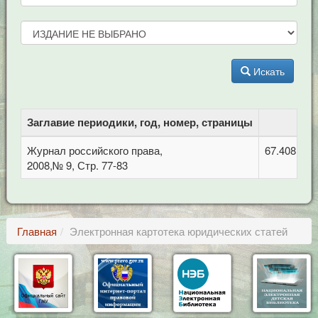
Искать
Заглавие периодики, год, номер, страницы
Журнал российского права,
67.408 Уго
2008,№ 9, Стр. 77-83
Главная
Электронная картотека юридических статей