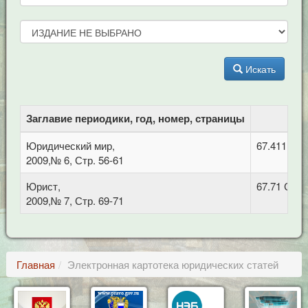
Искать
Заглавие периодики, год, номер, страницы
Юридический мир,
67.411 Уг
2009,№ 6, Стр. 56-61
Юрист,
67.71 Суд
2009,№ 7, Стр. 69-71
Главная
Электронная картотека юридических статей