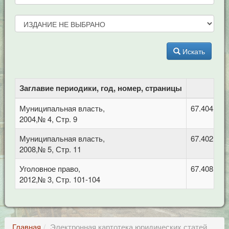
Искать
Заглавие периодики, год, номер, страницы
Муниципальная власть,
67.404.2 
2004,№ 4, Стр. 9
Муниципальная власть,
67.402 Фи
2008,№ 5, Стр. 11
Уголовное право,
67.408 Уго
2012,№ 3, Стр. 101-104
Главная
Электронная картотека юридических статей